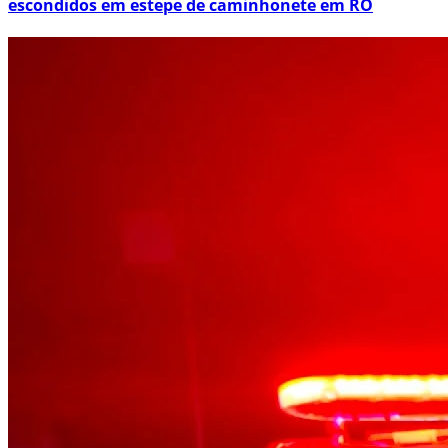
escondidos em estepe de caminhonete em RO