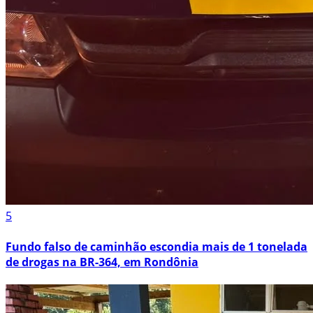
5
Fundo falso de caminhão escondia mais de 1 tonelada
de drogas na BR-364, em Rondônia