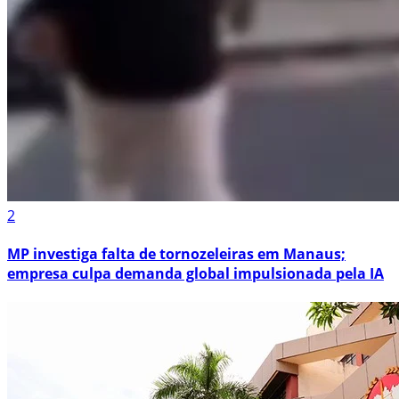
2
MP investiga falta de tornozeleiras em Manaus;
empresa culpa demanda global impulsionada pela IA