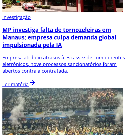
Investigação
MP investiga falta de tornozeleiras em
Manaus; empresa culpa demanda global
impulsionada pela IA
Empresa atribuiu atrasos à escassez de componentes
eletrônicos, nove processos sancionatórios foram
abertos contra a contratada.
Ler matéria