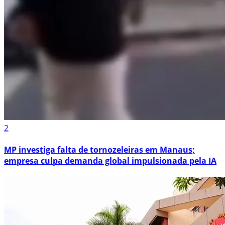
2
MP investiga falta de tornozeleiras em Manaus;
empresa culpa demanda global impulsionada pela IA