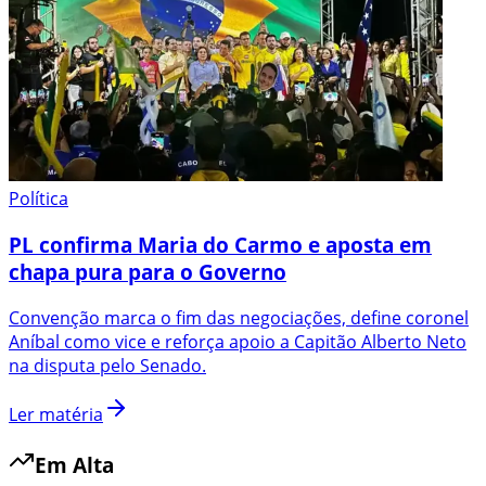
Política
PL confirma Maria do Carmo e aposta em
chapa pura para o Governo
Convenção marca o fim das negociações, define coronel
Aníbal como vice e reforça apoio a Capitão Alberto Neto
na disputa pelo Senado.
Ler matéria
Em Alta