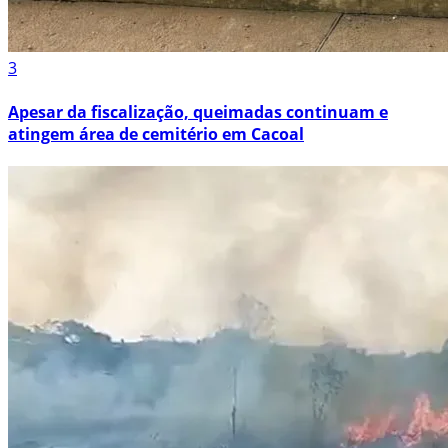
3
Apesar da fiscalização, queimadas continuam e
atingem área de cemitério em Cacoal