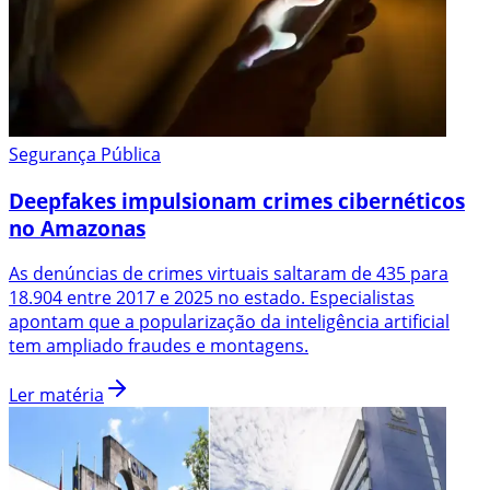
Segurança Pública
Deepfakes impulsionam crimes cibernéticos
no Amazonas
As denúncias de crimes virtuais saltaram de 435 para
18.904 entre 2017 e 2025 no estado. Especialistas
apontam que a popularização da inteligência artificial
tem ampliado fraudes e montagens.
Ler matéria