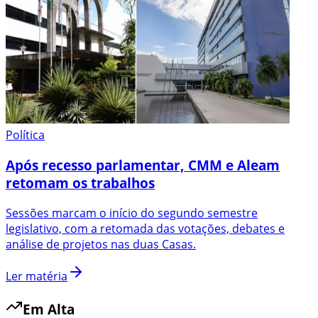
Política
Após recesso parlamentar, CMM e Aleam
retomam os trabalhos
Sessões marcam o início do segundo semestre
legislativo, com a retomada das votações, debates e
análise de projetos nas duas Casas.
Ler matéria
Em Alta