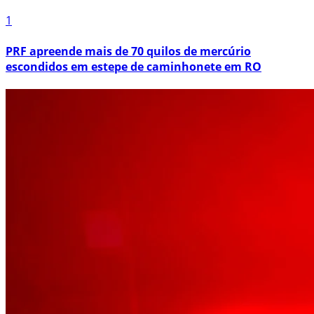
1
PRF apreende mais de 70 quilos de mercúrio
escondidos em estepe de caminhonete em RO