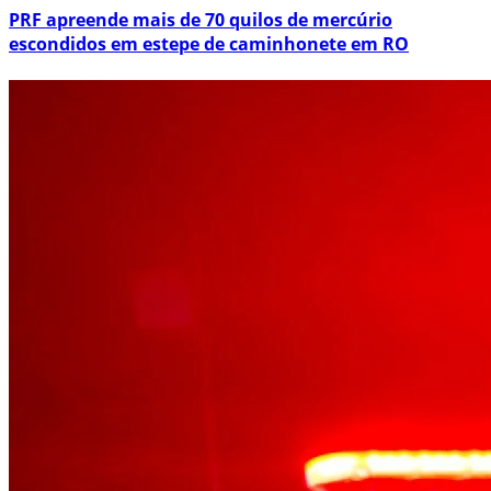
PRF apreende mais de 70 quilos de mercúrio
escondidos em estepe de caminhonete em RO