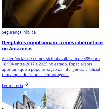
Segurança Pública
Deepfakes impulsionam crimes cibernéticos
no Amazonas
As denúncias de crimes virtuais saltaram de 435 para
18.904 entre 2017 e 2025 no estado. Especialistas
apontam que a popularização da inteligência artificial
tem ampliado fraudes e montagens.
Ler matéria