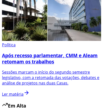
Política
Após recesso parlamentar, CMM e Aleam
retomam os trabalhos
Sessões marcam o início do segundo semestre
legislativo, com a retomada das votações, debates e
análise de projetos nas duas Casas.
Ler matéria
Em Alta