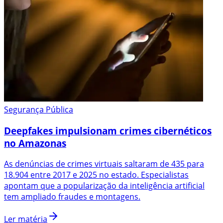
Segurança Pública
Deepfakes impulsionam crimes cibernéticos
no Amazonas
As denúncias de crimes virtuais saltaram de 435 para
18.904 entre 2017 e 2025 no estado. Especialistas
apontam que a popularização da inteligência artificial
tem ampliado fraudes e montagens.
Ler matéria