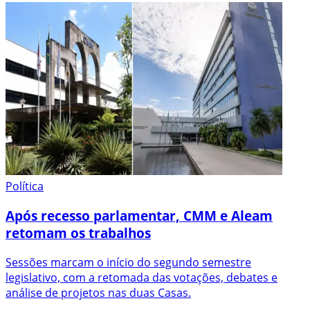
Política
Após recesso parlamentar, CMM e Aleam
retomam os trabalhos
Sessões marcam o início do segundo semestre
legislativo, com a retomada das votações, debates e
análise de projetos nas duas Casas.