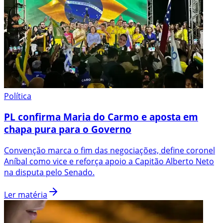
Política
PL confirma Maria do Carmo e aposta em
chapa pura para o Governo
Convenção marca o fim das negociações, define coronel
Aníbal como vice e reforça apoio a Capitão Alberto Neto
na disputa pelo Senado.
Ler matéria