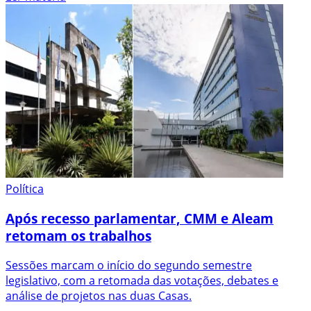
Política
Após recesso parlamentar, CMM e Aleam
retomam os trabalhos
Sessões marcam o início do segundo semestre
legislativo, com a retomada das votações, debates e
análise de projetos nas duas Casas.