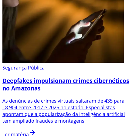
Segurança Pública
Deepfakes impulsionam crimes cibernéticos
no Amazonas
As denúncias de crimes virtuais saltaram de 435 para
18.904 entre 2017 e 2025 no estado. Especialistas
apontam que a popularização da inteligência artificial
tem ampliado fraudes e montagens.
Ler matéria