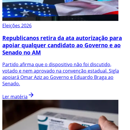
Eleições 2026
Republicanos retira da ata autorização para
apoiar qualquer candidato ao Governo e ao
Senado no AM
Partido afirma que o dispositivo não foi discutido,
votado e nem aprovado na convenção estadual. Sigla
apoiará Omar Aziz ao Governo e Eduardo Braga ao
Senado.
Ler matéria