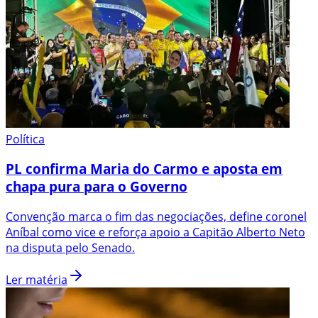
Política
PL confirma Maria do Carmo e aposta em
chapa pura para o Governo
Convenção marca o fim das negociações, define coronel
Aníbal como vice e reforça apoio a Capitão Alberto Neto
na disputa pelo Senado.
Ler matéria