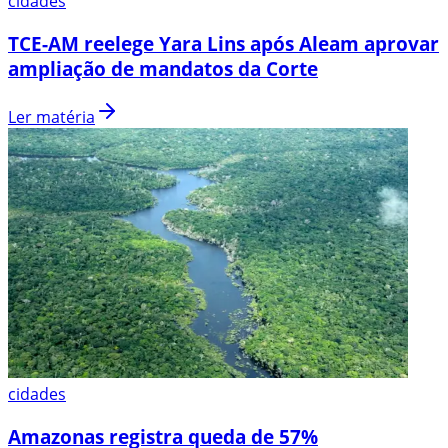
cidades
TCE-AM reelege Yara Lins após Aleam aprovar
ampliação de mandatos da Corte
Ler matéria
cidades
Amazonas registra queda de 57%