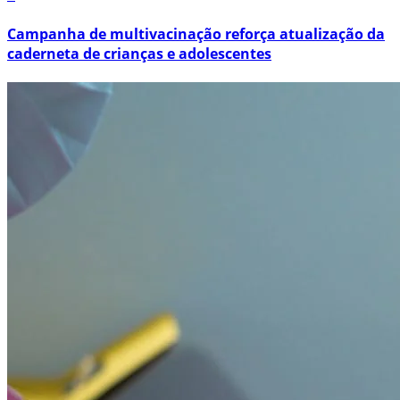
Campanha de multivacinação reforça atualização da
caderneta de crianças e adolescentes