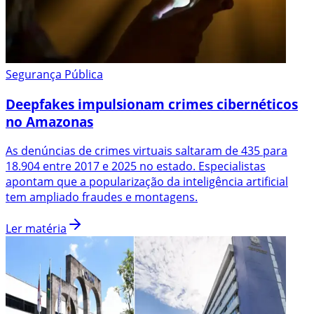
Segurança Pública
Deepfakes impulsionam crimes cibernéticos
no Amazonas
As denúncias de crimes virtuais saltaram de 435 para
18.904 entre 2017 e 2025 no estado. Especialistas
apontam que a popularização da inteligência artificial
tem ampliado fraudes e montagens.
Ler matéria