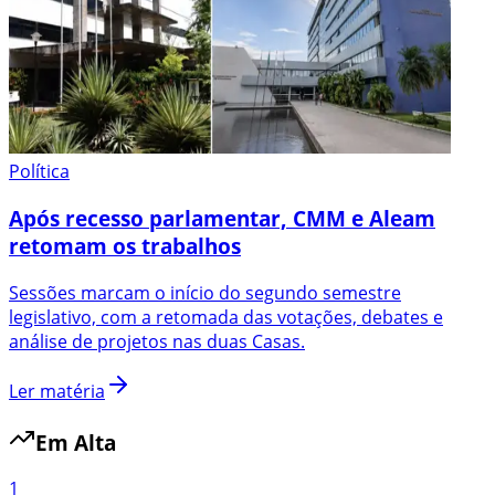
Política
Após recesso parlamentar, CMM e Aleam
retomam os trabalhos
Sessões marcam o início do segundo semestre
legislativo, com a retomada das votações, debates e
análise de projetos nas duas Casas.
Ler matéria
Em Alta
1