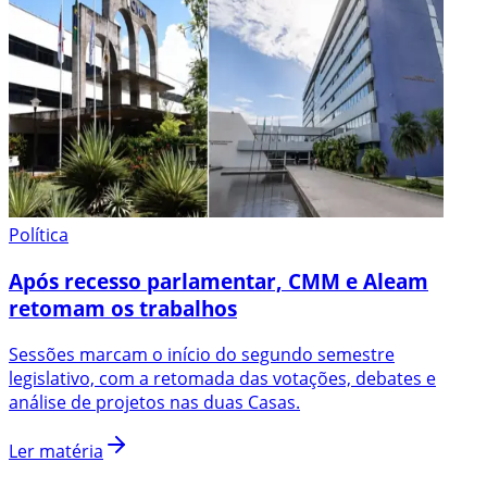
Política
Após recesso parlamentar, CMM e Aleam
retomam os trabalhos
Sessões marcam o início do segundo semestre
legislativo, com a retomada das votações, debates e
análise de projetos nas duas Casas.
Ler matéria