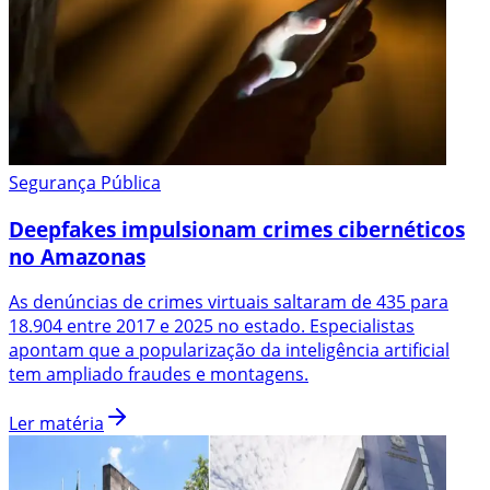
Segurança Pública
Deepfakes impulsionam crimes cibernéticos
no Amazonas
As denúncias de crimes virtuais saltaram de 435 para
18.904 entre 2017 e 2025 no estado. Especialistas
apontam que a popularização da inteligência artificial
tem ampliado fraudes e montagens.
Ler matéria