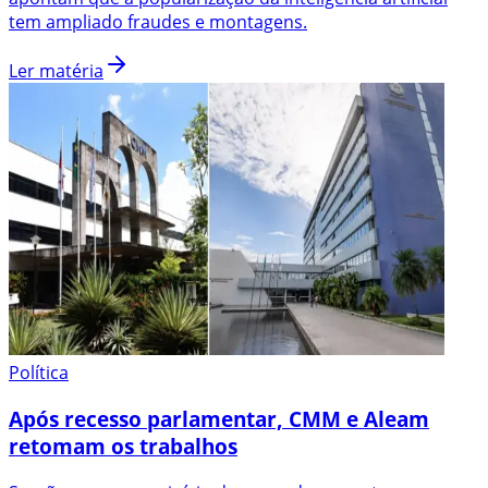
tem ampliado fraudes e montagens.
Ler matéria
Política
Após recesso parlamentar, CMM e Aleam
retomam os trabalhos