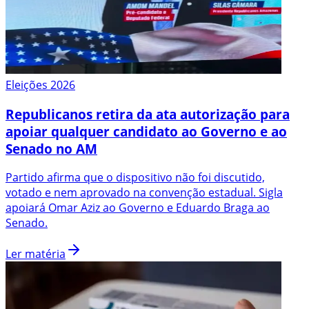
Eleições 2026
Republicanos retira da ata autorização para
apoiar qualquer candidato ao Governo e ao
Senado no AM
Partido afirma que o dispositivo não foi discutido,
votado e nem aprovado na convenção estadual. Sigla
apoiará Omar Aziz ao Governo e Eduardo Braga ao
Senado.
Ler matéria