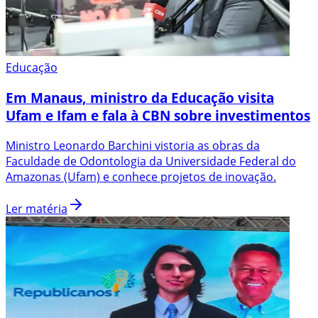
Educação
Em Manaus, ministro da Educação visita
Ufam e Ifam e fala à CBN sobre investimentos
Ministro Leonardo Barchini vistoria as obras da
Faculdade de Odontologia da Universidade Federal do
Amazonas (Ufam) e conhece projetos de inovação.
Ler matéria