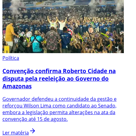
Política
Convenção confirma Roberto Cidade na
disputa pela reeleição ao Governo do
Amazonas
Governador defendeu a continuidade da gestão e
reforçou Wilson Lima como candidato ao Senado,
embora a legislação permita alterações na ata da
convenção até 15 de agosto.
Ler matéria