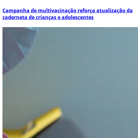
Campanha de multivacinação reforça atualização da
caderneta de crianças e adolescentes