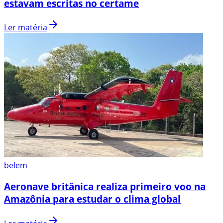
estavam escritas no certame
Ler matéria
belem
Aeronave britânica realiza primeiro voo na
Amazônia para estudar o clima global