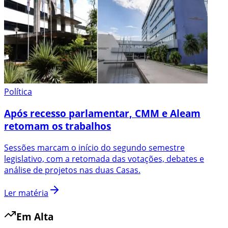
Política
Após recesso parlamentar, CMM e Aleam
retomam os trabalhos
Sessões marcam o início do segundo semestre
legislativo, com a retomada das votações, debates e
análise de projetos nas duas Casas.
Ler matéria
Em Alta