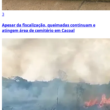
3
Apesar da fiscalização, queimadas continuam e
atingem área de cemitério em Cacoal