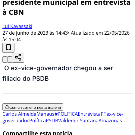
presidente municipal em entrevista
à CBN
Lui Kavassaki
27 de junho de 2023 às 14:43
• Atualizado em
22/05/2026
às 15:04
O ex-vice-governador chegou a ser
filiado do PSDB
Comunicar erro nesta matéria
Carlos Almeida
Manaus
#POLITICA
Entrevista
PT
ex-vice-
governador
Política
PSDB
Valdemir Santana
Amazonas
Compartilhe esta notícia