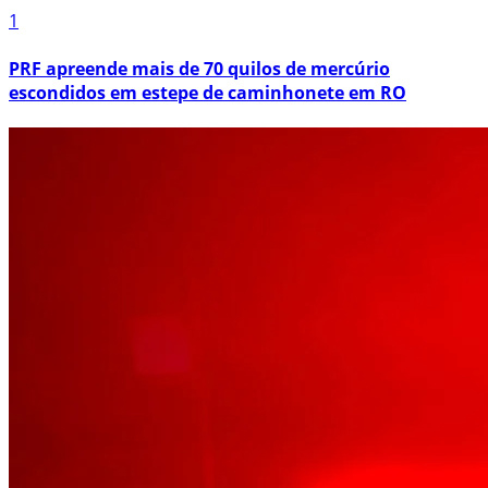
1
PRF apreende mais de 70 quilos de mercúrio
escondidos em estepe de caminhonete em RO