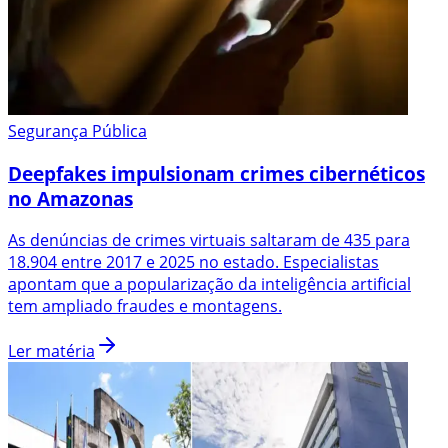
Segurança Pública
Deepfakes impulsionam crimes cibernéticos
no Amazonas
As denúncias de crimes virtuais saltaram de 435 para
18.904 entre 2017 e 2025 no estado. Especialistas
apontam que a popularização da inteligência artificial
tem ampliado fraudes e montagens.
Ler matéria