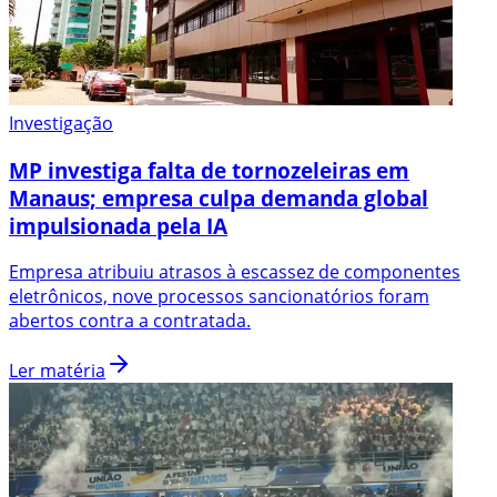
Investigação
MP investiga falta de tornozeleiras em
Manaus; empresa culpa demanda global
impulsionada pela IA
Empresa atribuiu atrasos à escassez de componentes
eletrônicos, nove processos sancionatórios foram
abertos contra a contratada.
Ler matéria