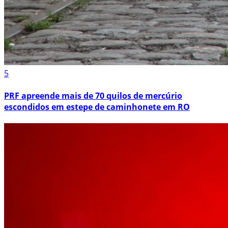
5
PRF apreende mais de 70 quilos de mercúrio
escondidos em estepe de caminhonete em RO