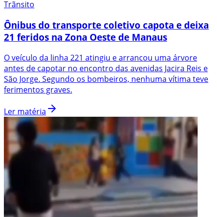
Trãnsito
Ônibus do transporte coletivo capota e deixa
21 feridos na Zona Oeste de Manaus
O veículo da linha 221 atingiu e arrancou uma árvore
antes de capotar no encontro das avenidas Jacira Reis e
São Jorge. Segundo os bombeiros, nenhuma vítima teve
ferimentos graves.
Ler matéria