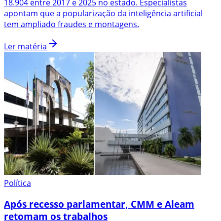
18.904 entre 2017 e 2025 no estado. Especialistas
apontam que a popularização da inteligência artificial
tem ampliado fraudes e montagens.
Ler matéria
Política
Após recesso parlamentar, CMM e Aleam
retomam os trabalhos