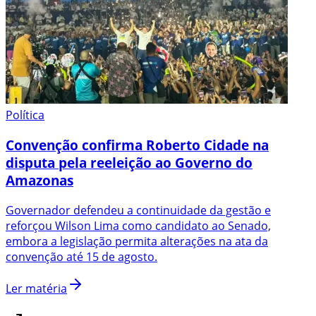
Política
Convenção confirma Roberto Cidade na
disputa pela reeleição ao Governo do
Amazonas
Governador defendeu a continuidade da gestão e
reforçou Wilson Lima como candidato ao Senado,
embora a legislação permita alterações na ata da
convenção até 15 de agosto.
Ler matéria