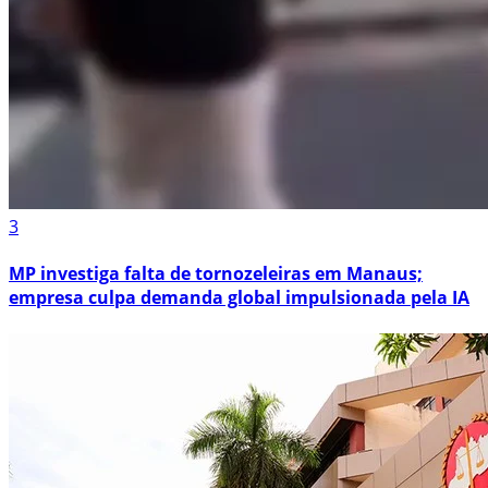
3
MP investiga falta de tornozeleiras em Manaus;
empresa culpa demanda global impulsionada pela IA