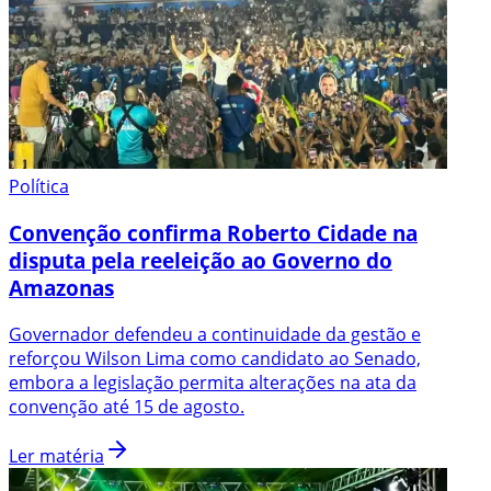
Política
Convenção confirma Roberto Cidade na
disputa pela reeleição ao Governo do
Amazonas
Governador defendeu a continuidade da gestão e
reforçou Wilson Lima como candidato ao Senado,
embora a legislação permita alterações na ata da
convenção até 15 de agosto.
Ler matéria