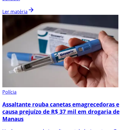
Ler matéria
Polícia
Assaltante rouba canetas emagrecedoras e
causa prejuízo de R$ 37 mil em drogaria de
Manaus