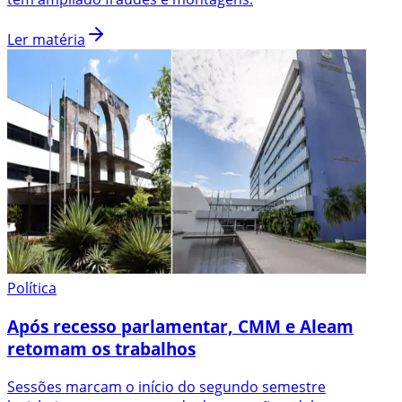
Ler matéria
Política
Após recesso parlamentar, CMM e Aleam
retomam os trabalhos
Sessões marcam o início do segundo semestre