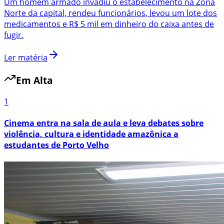
Um homem armado invadiu o estabelecimento na Zona
Norte da capital, rendeu funcionários, levou um lote dos
medicamentos e R$ 5 mil em dinheiro do caixa antes de
fugir.
Ler matéria
Em Alta
1
Cinema entra na sala de aula e leva debates sobre
violência, cultura e identidade amazônica a
estudantes de Porto Velho