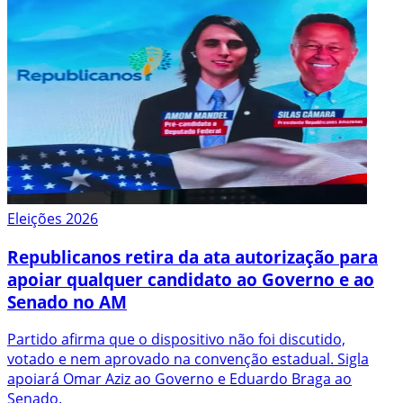
Eleições 2026
Republicanos retira da ata autorização para
apoiar qualquer candidato ao Governo e ao
Senado no AM
Partido afirma que o dispositivo não foi discutido,
votado e nem aprovado na convenção estadual. Sigla
apoiará Omar Aziz ao Governo e Eduardo Braga ao
Senado.