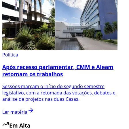
Política
Após recesso parlamentar, CMM e Aleam
retomam os trabalhos
Sessões marcam o início do segundo semestre
legislativo, com a retomada das votações, debates e
análise de projetos nas duas Casas.
Ler matéria
Em Alta