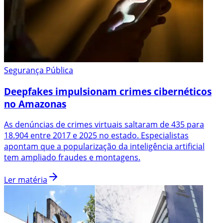
Segurança Pública
Deepfakes impulsionam crimes cibernéticos
no Amazonas
As denúncias de crimes virtuais saltaram de 435 para
18.904 entre 2017 e 2025 no estado. Especialistas
apontam que a popularização da inteligência artificial
tem ampliado fraudes e montagens.
Ler matéria