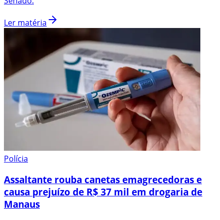
Senado.
Ler matéria
Polícia
Assaltante rouba canetas emagrecedoras e
causa prejuízo de R$ 37 mil em drogaria de
Manaus