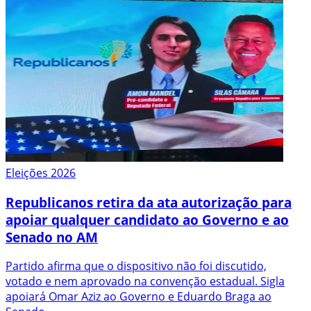
Eleições 2026
Republicanos retira da ata autorização para
apoiar qualquer candidato ao Governo e ao
Senado no AM
Partido afirma que o dispositivo não foi discutido,
votado e nem aprovado na convenção estadual. Sigla
apoiará Omar Aziz ao Governo e Eduardo Braga ao