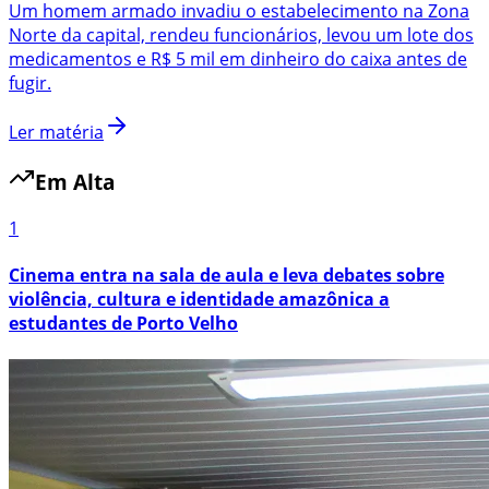
Um homem armado invadiu o estabelecimento na Zona
Norte da capital, rendeu funcionários, levou um lote dos
medicamentos e R$ 5 mil em dinheiro do caixa antes de
fugir.
Ler matéria
Em Alta
1
Cinema entra na sala de aula e leva debates sobre
violência, cultura e identidade amazônica a
estudantes de Porto Velho