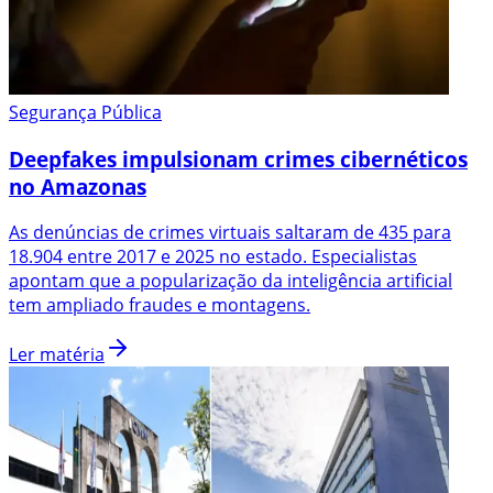
Segurança Pública
Deepfakes impulsionam crimes cibernéticos
no Amazonas
As denúncias de crimes virtuais saltaram de 435 para
18.904 entre 2017 e 2025 no estado. Especialistas
apontam que a popularização da inteligência artificial
tem ampliado fraudes e montagens.
Ler matéria