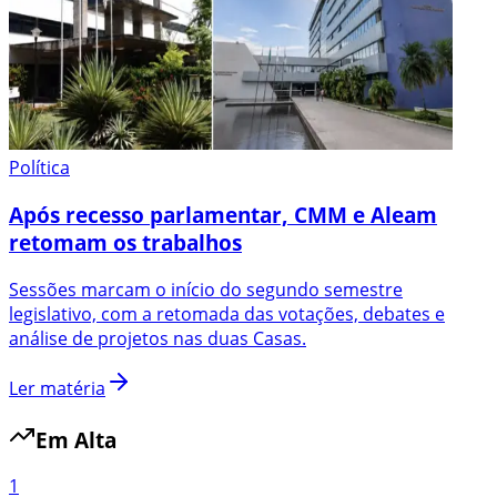
Política
Após recesso parlamentar, CMM e Aleam
retomam os trabalhos
Sessões marcam o início do segundo semestre
legislativo, com a retomada das votações, debates e
análise de projetos nas duas Casas.
Ler matéria
Em Alta
1