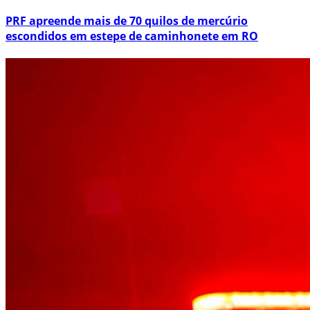
PRF apreende mais de 70 quilos de mercúrio
escondidos em estepe de caminhonete em RO