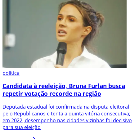
politica
Candidata à reeleição, Bruna Furlan busca
repetir votação recorde na região
Deputada estadual foi confirmada na disputa eleitoral
pelo Republicanos e tenta a quinta vitória consecutiva;
em 2022, desempenho nas cidades vizinhas foi decisivo
para sua eleição