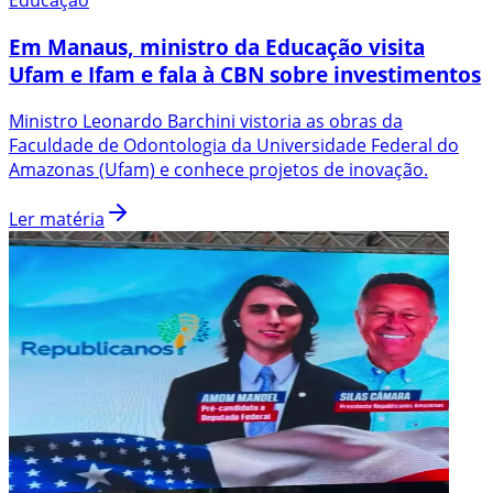
Educação
Em Manaus, ministro da Educação visita
Ufam e Ifam e fala à CBN sobre investimentos
Ministro Leonardo Barchini vistoria as obras da
Faculdade de Odontologia da Universidade Federal do
Amazonas (Ufam) e conhece projetos de inovação.
Ler matéria