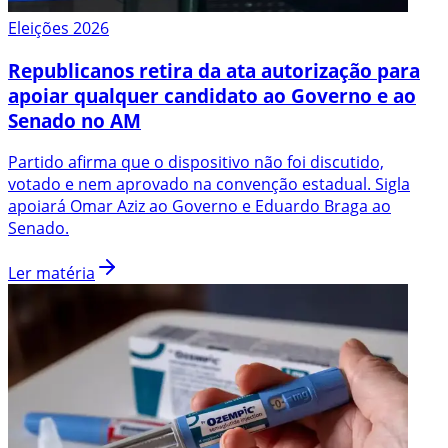
Eleições 2026
Republicanos retira da ata autorização para
apoiar qualquer candidato ao Governo e ao
Senado no AM
Partido afirma que o dispositivo não foi discutido,
votado e nem aprovado na convenção estadual. Sigla
apoiará Omar Aziz ao Governo e Eduardo Braga ao
Senado.
Ler matéria