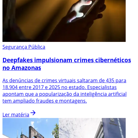
Segurança Pública
Deepfakes impulsionam crimes cibernéticos
no Amazonas
As denúncias de crimes virtuais saltaram de 435 para
18.904 entre 2017 e 2025 no estado. Especialistas
apontam que a popularização da inteligência artificial
tem ampliado fraudes e montagens.
Ler matéria