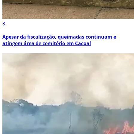
3
Apesar da fiscalização, queimadas continuam e
atingem área de cemitério em Cacoal