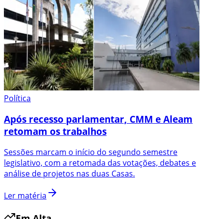
Política
Após recesso parlamentar, CMM e Aleam
retomam os trabalhos
Sessões marcam o início do segundo semestre
legislativo, com a retomada das votações, debates e
análise de projetos nas duas Casas.
Ler matéria
Em Alta