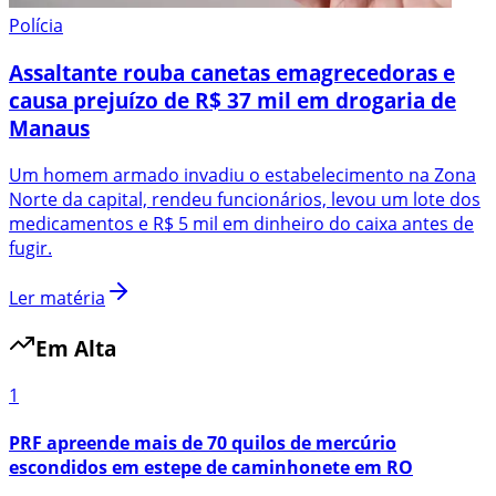
Polícia
Assaltante rouba canetas emagrecedoras e
causa prejuízo de R$ 37 mil em drogaria de
Manaus
Um homem armado invadiu o estabelecimento na Zona
Norte da capital, rendeu funcionários, levou um lote dos
medicamentos e R$ 5 mil em dinheiro do caixa antes de
fugir.
Ler matéria
Em Alta
1
PRF apreende mais de 70 quilos de mercúrio
escondidos em estepe de caminhonete em RO