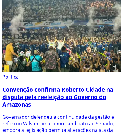
Política
Convenção confirma Roberto Cidade na
disputa pela reeleição ao Governo do
Amazonas
Governador defendeu a continuidade da gestão e
reforçou Wilson Lima como candidato ao Senado,
embora a legislação permita alterações na ata da