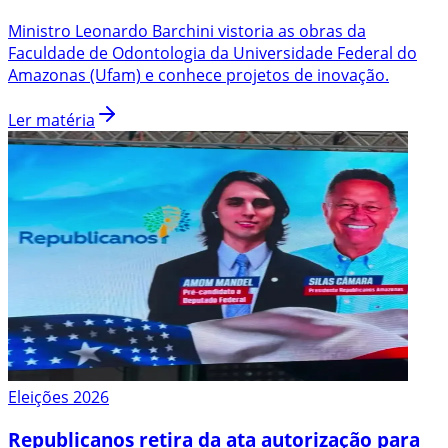
Ministro Leonardo Barchini vistoria as obras da
Faculdade de Odontologia da Universidade Federal do
Amazonas (Ufam) e conhece projetos de inovação.
Ler matéria
Eleições 2026
Republicanos retira da ata autorização para