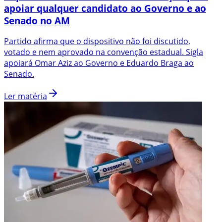
apoiar qualquer candidato ao Governo e ao
Senado no AM
Partido afirma que o dispositivo não foi discutido,
votado e nem aprovado na convenção estadual. Sigla
apoiará Omar Aziz ao Governo e Eduardo Braga ao
Senado.
Ler matéria