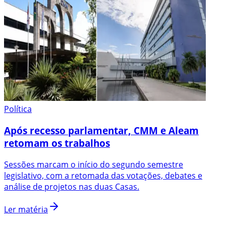
Política
Após recesso parlamentar, CMM e Aleam
retomam os trabalhos
Sessões marcam o início do segundo semestre
legislativo, com a retomada das votações, debates e
análise de projetos nas duas Casas.
Ler matéria