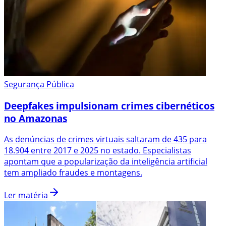
Segurança Pública
Deepfakes impulsionam crimes cibernéticos
no Amazonas
As denúncias de crimes virtuais saltaram de 435 para
18.904 entre 2017 e 2025 no estado. Especialistas
apontam que a popularização da inteligência artificial
tem ampliado fraudes e montagens.
Ler matéria