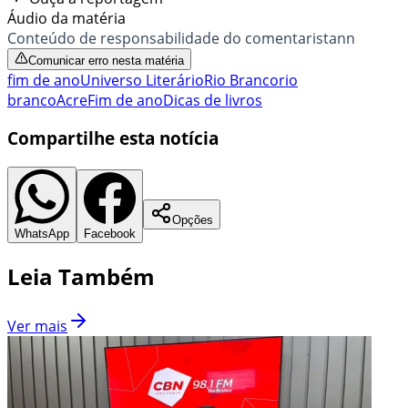
Áudio da matéria
Conteúdo de responsabilidade do comentaristann
Comunicar erro nesta matéria
fim de ano
Universo Literário
Rio Branco
rio
branco
Acre
Fim de ano
Dicas de livros
Compartilhe esta notícia
Opções
WhatsApp
Facebook
Leia Também
Ver mais