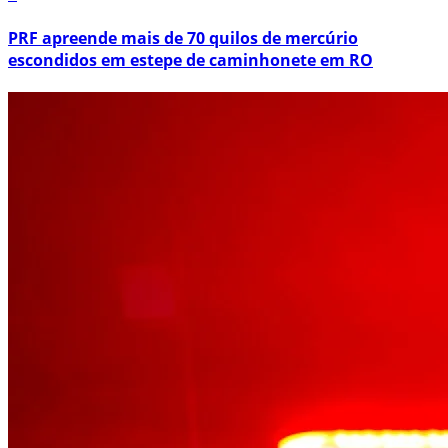
PRF apreende mais de 70 quilos de mercúrio
escondidos em estepe de caminhonete em RO