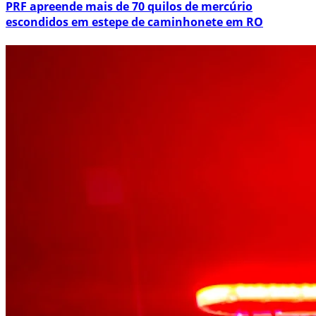
PRF apreende mais de 70 quilos de mercúrio
escondidos em estepe de caminhonete em RO