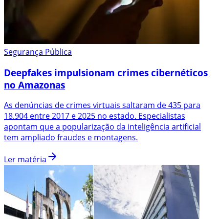
Segurança Pública
Deepfakes impulsionam crimes cibernéticos
no Amazonas
As denúncias de crimes virtuais saltaram de 435 para
18.904 entre 2017 e 2025 no estado. Especialistas
apontam que a popularização da inteligência artificial
tem ampliado fraudes e montagens.
Ler matéria