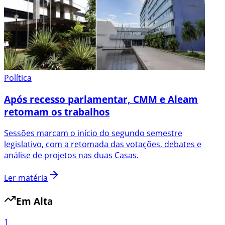
Política
Após recesso parlamentar, CMM e Aleam
retomam os trabalhos
Sessões marcam o início do segundo semestre
legislativo, com a retomada das votações, debates e
análise de projetos nas duas Casas.
Ler matéria
Em Alta
1