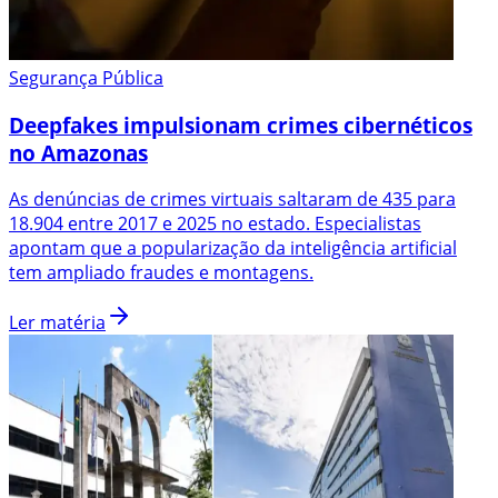
Segurança Pública
Deepfakes impulsionam crimes cibernéticos
no Amazonas
As denúncias de crimes virtuais saltaram de 435 para
18.904 entre 2017 e 2025 no estado. Especialistas
apontam que a popularização da inteligência artificial
tem ampliado fraudes e montagens.
Ler matéria