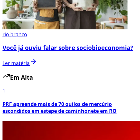
rio branco
Você já ouviu falar sobre sociobioeconomia?
Ler matéria
Em Alta
1
PRF apreende mais de 70 quilos de mercúrio
escondidos em estepe de caminhonete em RO