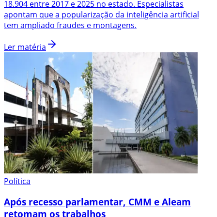
18.904 entre 2017 e 2025 no estado. Especialistas
apontam que a popularização da inteligência artificial
tem ampliado fraudes e montagens.
Ler matéria
Política
Após recesso parlamentar, CMM e Aleam
retomam os trabalhos