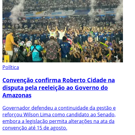
Política
Convenção confirma Roberto Cidade na
disputa pela reeleição ao Governo do
Amazonas
Governador defendeu a continuidade da gestão e
reforçou Wilson Lima como candidato ao Senado,
embora a legislação permita alterações na ata da
convenção até 15 de agosto.