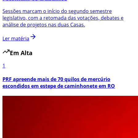
Sessões marcam o início do segundo semestre
legislativo, com a retomada das votações, debates e
análise de projetos nas duas Casas.
Ler matéria
Em Alta
1
PRF apreende mais de 70 quilos de mercúrio
escondidos em estepe de caminhonete em RO