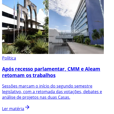
Política
Após recesso parlamentar, CMM e Aleam
retomam os trabalhos
Sessões marcam o início do segundo semestre
legislativo, com a retomada das votações, debates e
análise de projetos nas duas Casas.
Ler matéria