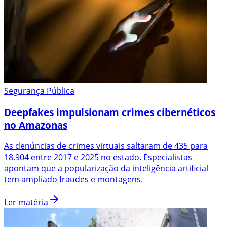
Segurança Pública
Deepfakes impulsionam crimes cibernéticos
no Amazonas
As denúncias de crimes virtuais saltaram de 435 para
18.904 entre 2017 e 2025 no estado. Especialistas
apontam que a popularização da inteligência artificial
tem ampliado fraudes e montagens.
Ler matéria