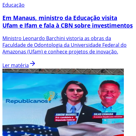
Educação
Em Manaus, ministro da Educação visita
Ufam e Ifam e fala à CBN sobre investimentos
Ministro Leonardo Barchini vistoria as obras da
Faculdade de Odontologia da Universidade Federal do
Amazonas (Ufam) e conhece projetos de inovação.
Ler matéria