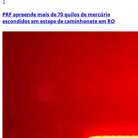
1
PRF apreende mais de 70 quilos de mercúrio
escondidos em estepe de caminhonete em RO