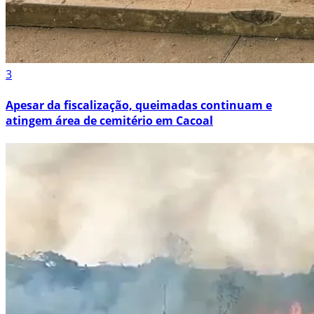
3
Apesar da fiscalização, queimadas continuam e
atingem área de cemitério em Cacoal