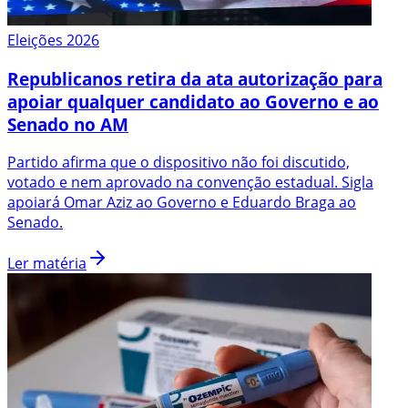
Eleições 2026
Republicanos retira da ata autorização para
apoiar qualquer candidato ao Governo e ao
Senado no AM
Partido afirma que o dispositivo não foi discutido,
votado e nem aprovado na convenção estadual. Sigla
apoiará Omar Aziz ao Governo e Eduardo Braga ao
Senado.
Ler matéria