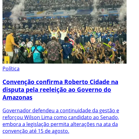
Política
Convenção confirma Roberto Cidade na
disputa pela reeleição ao Governo do
Amazonas
Governador defendeu a continuidade da gestão e
reforçou Wilson Lima como candidato ao Senado,
embora a legislação permita alterações na ata da
convenção até 15 de agosto.