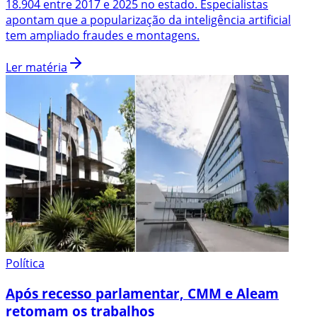
18.904 entre 2017 e 2025 no estado. Especialistas
apontam que a popularização da inteligência artificial
tem ampliado fraudes e montagens.
Ler matéria
Política
Após recesso parlamentar, CMM e Aleam
retomam os trabalhos