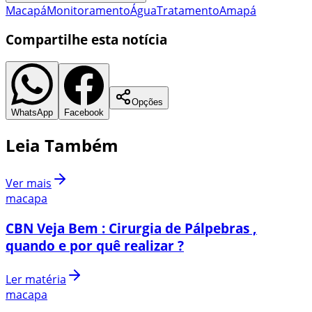
Macapá
Monitoramento
Água
Tratamento
Amapá
Compartilhe esta notícia
Opções
WhatsApp
Facebook
Leia Também
Ver mais
macapa
CBN Veja Bem : Cirurgia de Pálpebras ,
quando e por quê realizar ?
Ler matéria
macapa