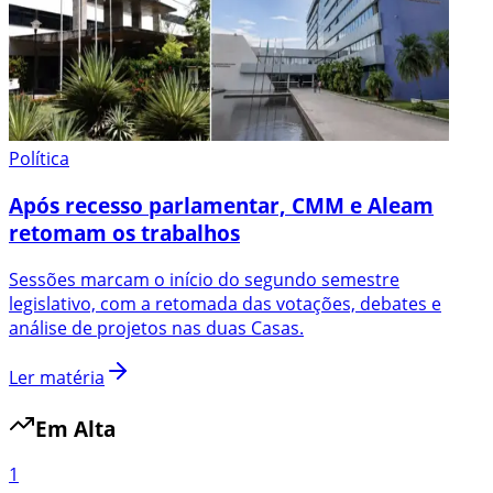
Política
Após recesso parlamentar, CMM e Aleam
retomam os trabalhos
Sessões marcam o início do segundo semestre
legislativo, com a retomada das votações, debates e
análise de projetos nas duas Casas.
Ler matéria
Em Alta
1