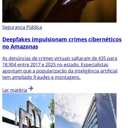
Segurança Pública
Deepfakes impulsionam crimes cibernéticos
no Amazonas
As denúncias de crimes virtuais saltaram de 435 para
18.904 entre 2017 e 2025 no estado. Especialistas
apontam que a popularização da inteligência artificial
tem ampliado fraudes e montagens.
Ler matéria