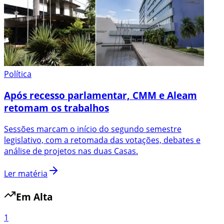
Política
Após recesso parlamentar, CMM e Aleam
retomam os trabalhos
Sessões marcam o início do segundo semestre
legislativo, com a retomada das votações, debates e
análise de projetos nas duas Casas.
Ler matéria
Em Alta
1