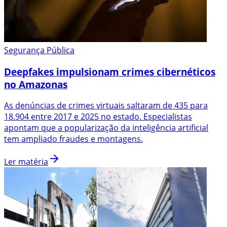
Segurança Pública
Deepfakes impulsionam crimes cibernéticos
no Amazonas
As denúncias de crimes virtuais saltaram de 435 para
18.904 entre 2017 e 2025 no estado. Especialistas
apontam que a popularização da inteligência artificial
tem ampliado fraudes e montagens.
Ler matéria