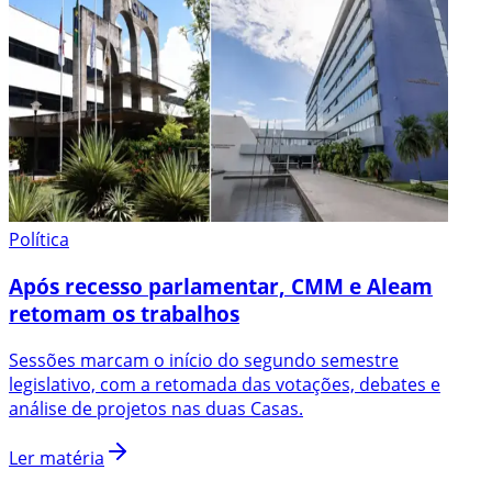
Política
Após recesso parlamentar, CMM e Aleam
retomam os trabalhos
Sessões marcam o início do segundo semestre
legislativo, com a retomada das votações, debates e
análise de projetos nas duas Casas.
Ler matéria