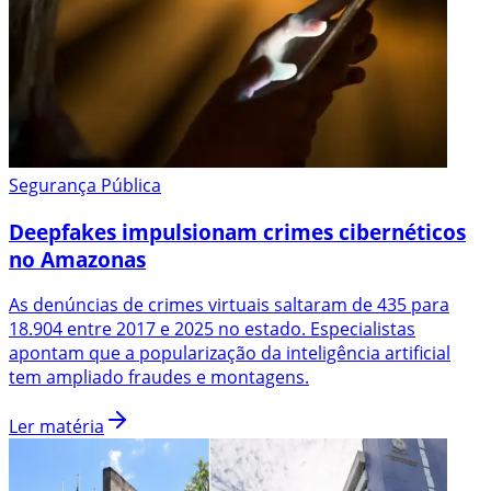
Segurança Pública
Deepfakes impulsionam crimes cibernéticos
no Amazonas
As denúncias de crimes virtuais saltaram de 435 para
18.904 entre 2017 e 2025 no estado. Especialistas
apontam que a popularização da inteligência artificial
tem ampliado fraudes e montagens.
Ler matéria