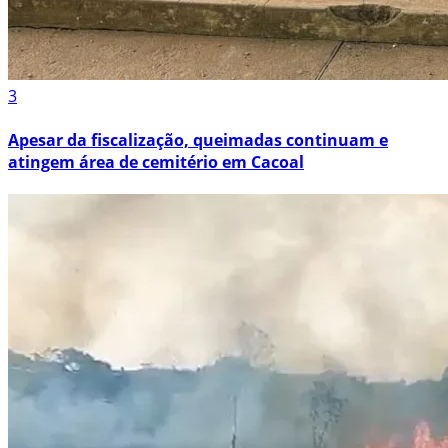
3
Apesar da fiscalização, queimadas continuam e
atingem área de cemitério em Cacoal