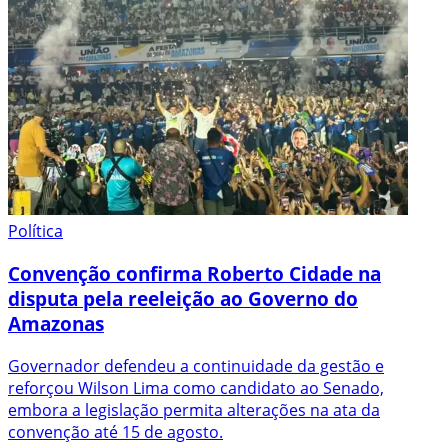
Política
Convenção confirma Roberto Cidade na
disputa pela reeleição ao Governo do
Amazonas
Governador defendeu a continuidade da gestão e
reforçou Wilson Lima como candidato ao Senado,
embora a legislação permita alterações na ata da
convenção até 15 de agosto.