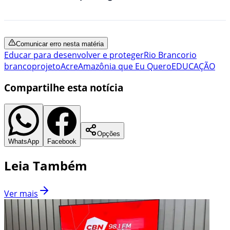
Comunicar erro nesta matéria
Educar para desenvolver e proteger
Rio Branco
rio
branco
projeto
Acre
Amazônia que Eu Quero
EDUCAÇÃO
Compartilhe esta notícia
Opções
WhatsApp
Facebook
Leia Também
Ver mais