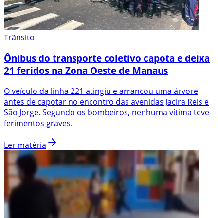
Trãnsito
Ônibus do transporte coletivo capota e deixa
21 feridos na Zona Oeste de Manaus
O veículo da linha 221 atingiu e arrancou uma árvore
antes de capotar no encontro das avenidas Jacira Reis e
São Jorge. Segundo os bombeiros, nenhuma vítima teve
ferimentos graves.
Ler matéria