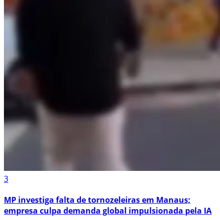
3
MP investiga falta de tornozeleiras em Manaus;
empresa culpa demanda global impulsionada pela IA