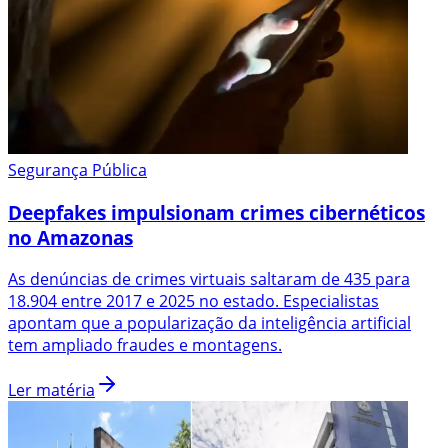
Segurança Pública
Deepfakes impulsionam crimes cibernéticos
no Amazonas
As denúncias de crimes virtuais saltaram de 435 para
18.904 entre 2017 e 2025 no estado. Especialistas
apontam que a popularização da inteligência artificial
tem ampliado fraudes e montagens.
Ler matéria