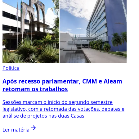
Política
Após recesso parlamentar, CMM e Aleam
retomam os trabalhos
Sessões marcam o início do segundo semestre
legislativo, com a retomada das votações, debates e
análise de projetos nas duas Casas.
Ler matéria