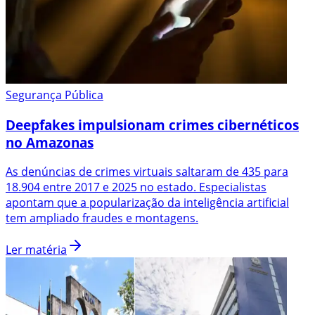
Segurança Pública
Deepfakes impulsionam crimes cibernéticos
no Amazonas
As denúncias de crimes virtuais saltaram de 435 para
18.904 entre 2017 e 2025 no estado. Especialistas
apontam que a popularização da inteligência artificial
tem ampliado fraudes e montagens.
Ler matéria