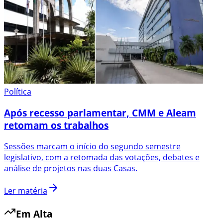
Política
Após recesso parlamentar, CMM e Aleam
retomam os trabalhos
Sessões marcam o início do segundo semestre
legislativo, com a retomada das votações, debates e
análise de projetos nas duas Casas.
Ler matéria
Em Alta