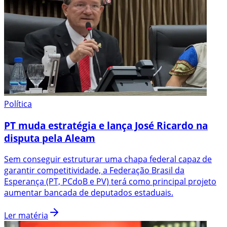
Política
PT muda estratégia e lança José Ricardo na
disputa pela Aleam
Sem conseguir estruturar uma chapa federal capaz de
garantir competitividade, a Federação Brasil da
Esperança (PT, PCdoB e PV) terá como principal projeto
aumentar bancada de deputados estaduais.
Ler matéria