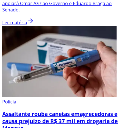
apoiará Omar Aziz ao Governo e Eduardo Braga ao
Senado.
Ler matéria
Polícia
Assaltante rouba canetas emagrecedoras e
causa prejuízo de R$ 37 mil em drogaria de