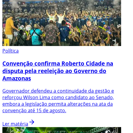
Política
Convenção confirma Roberto Cidade na
disputa pela reeleição ao Governo do
Amazonas
Governador defendeu a continuidade da gestão e
reforçou Wilson Lima como candidato ao Senado,
embora a legislação permita alterações na ata da
convenção até 15 de agosto.
Ler matéria