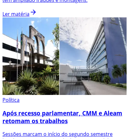
tem ampliado fraudes e montagens.
Ler matéria
Política
Após recesso parlamentar, CMM e Aleam
retomam os trabalhos
Sessões marcam o início do segundo semestre