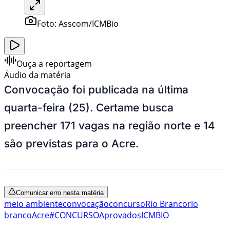
Foto:
Asscom/ICMBio
Ouça a reportagem
Áudio da matéria
Convocação foi publicada na última
quarta-feira (25). Certame busca
preencher 171 vagas na região norte e 14
são previstas para o Acre.
Comunicar erro nesta matéria
meio ambiente
convocação
concurso
Rio Branco
rio
branco
Acre
#CONCURSO
Aprovados
ICMBIO