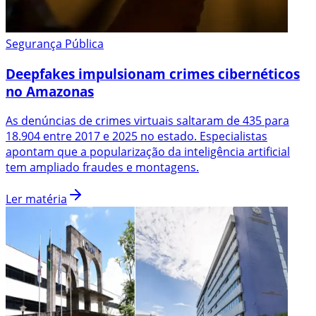
Segurança Pública
Deepfakes impulsionam crimes cibernéticos
no Amazonas
As denúncias de crimes virtuais saltaram de 435 para
18.904 entre 2017 e 2025 no estado. Especialistas
apontam que a popularização da inteligência artificial
tem ampliado fraudes e montagens.
Ler matéria