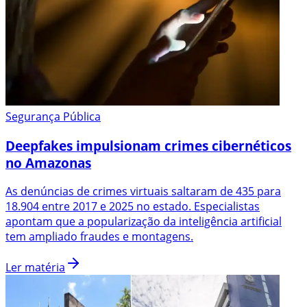
Segurança Pública
Deepfakes impulsionam crimes cibernéticos
no Amazonas
As denúncias de crimes virtuais saltaram de 435 para
18.904 entre 2017 e 2025 no estado. Especialistas
apontam que a popularização da inteligência artificial
tem ampliado fraudes e montagens.
Ler matéria