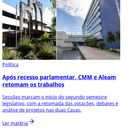
Política
Após recesso parlamentar, CMM e Aleam
retomam os trabalhos
Sessões marcam o início do segundo semestre
legislativo, com a retomada das votações, debates e
análise de projetos nas duas Casas.
Ler matéria