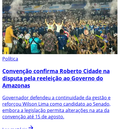
Política
Convenção confirma Roberto Cidade na
disputa pela reeleição ao Governo do
Amazonas
Governador defendeu a continuidade da gestão e
reforçou Wilson Lima como candidato ao Senado,
embora a legislação permita alterações na ata da
convenção até 15 de agosto.