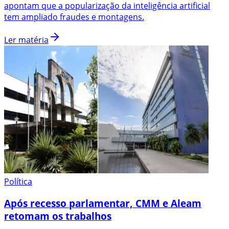
apontam que a popularização da inteligência artificial
tem ampliado fraudes e montagens.
Ler matéria
Política
Após recesso parlamentar, CMM e Aleam
retomam os trabalhos