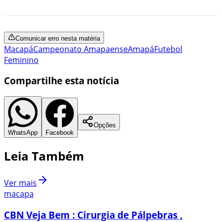
Comunicar erro nesta matéria
Macapá
Campeonato Amapaense
Amapá
Futebol
Feminino
Compartilhe esta notícia
Opções
WhatsApp
Facebook
Leia Também
Ver mais
macapa
CBN Veja Bem : Cirurgia de Pálpebras ,