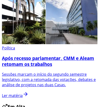
Política
Após recesso parlamentar, CMM e Aleam
retomam os trabalhos
Sessões marcam o início do segundo semestre
legislativo, com a retomada das votações, debates e
análise de projetos nas duas Casas.
Ler matéria
Em Alta