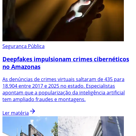
Segurança Pública
Deepfakes impulsionam crimes cibernéticos
no Amazonas
As denúncias de crimes virtuais saltaram de 435 para
18.904 entre 2017 e 2025 no estado. Especialistas
apontam que a popularização da inteligência artificial
tem ampliado fraudes e montagens.
Ler matéria