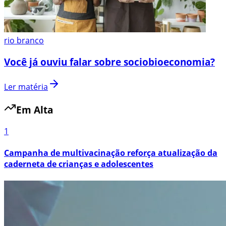
rio branco
Você já ouviu falar sobre sociobioeconomia?
Ler matéria
Em Alta
1
Campanha de multivacinação reforça atualização da
caderneta de crianças e adolescentes