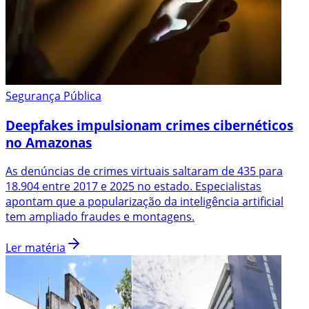
Segurança Pública
Deepfakes impulsionam crimes cibernéticos
no Amazonas
As denúncias de crimes virtuais saltaram de 435 para
18.904 entre 2017 e 2025 no estado. Especialistas
apontam que a popularização da inteligência artificial
tem ampliado fraudes e montagens.
Ler matéria