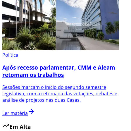
Política
Após recesso parlamentar, CMM e Aleam
retomam os trabalhos
Sessões marcam o início do segundo semestre
legislativo, com a retomada das votações, debates e
análise de projetos nas duas Casas.
Ler matéria
Em Alta