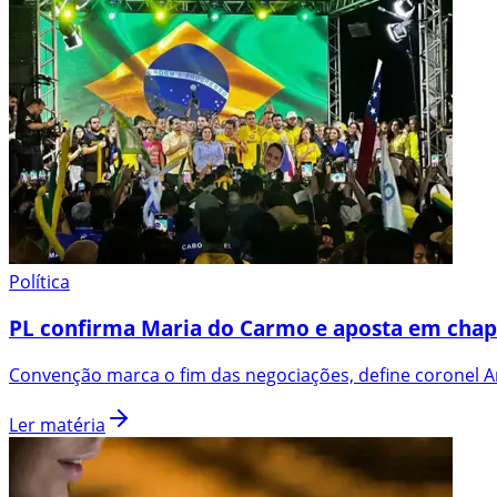
Política
PL confirma Maria do Carmo e aposta em chap
Convenção marca o fim das negociações, define coronel An
Ler matéria