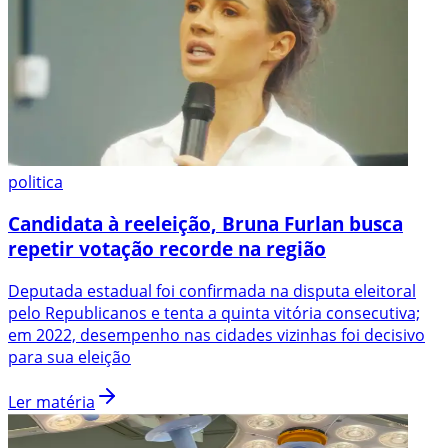
politica
Candidata à reeleição, Bruna Furlan busca
repetir votação recorde na região
Deputada estadual foi confirmada na disputa eleitoral
pelo Republicanos e tenta a quinta vitória consecutiva;
em 2022, desempenho nas cidades vizinhas foi decisivo
para sua eleição
Ler matéria