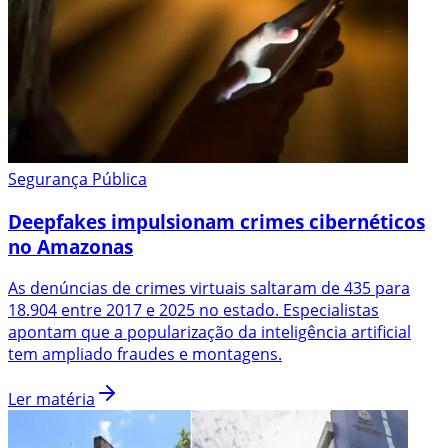
Segurança Pública
Deepfakes impulsionam crimes cibernéticos
no Amazonas
As denúncias de crimes virtuais saltaram de 435 para
18.904 entre 2017 e 2025 no estado. Especialistas
apontam que a popularização da inteligência artificial
tem ampliado fraudes e montagens.
Ler matéria