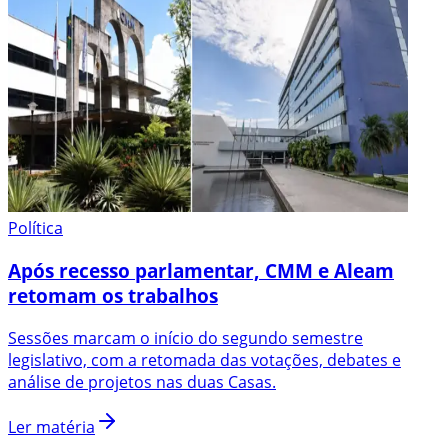
Política
Após recesso parlamentar, CMM e Aleam
retomam os trabalhos
Sessões marcam o início do segundo semestre
legislativo, com a retomada das votações, debates e
análise de projetos nas duas Casas.
Ler matéria