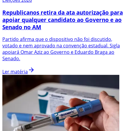
Republicanos retira da ata autorização para
apoiar qualquer candidato ao Governo e ao
Senado no AM
Partido afirma que o dispositivo não foi discutido,
votado e nem aprovado na convenção estadual. Sigla
apoiará Omar Aziz ao Governo e Eduardo Braga ao
Senado.
Ler matéria