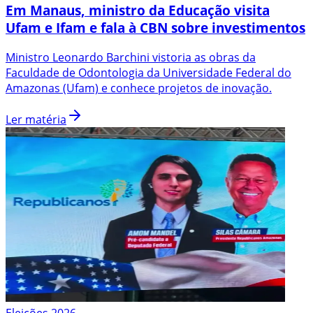
Em Manaus, ministro da Educação visita
Ufam e Ifam e fala à CBN sobre investimentos
Ministro Leonardo Barchini vistoria as obras da
Faculdade de Odontologia da Universidade Federal do
Amazonas (Ufam) e conhece projetos de inovação.
Ler matéria
Eleições 2026