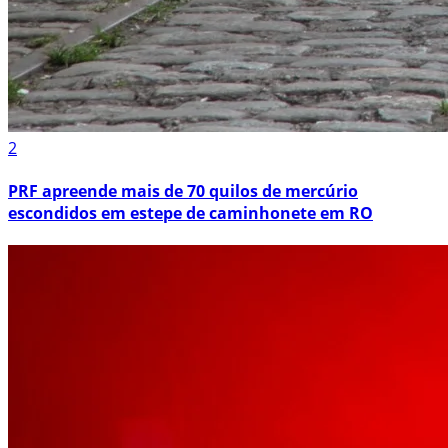
2
PRF apreende mais de 70 quilos de mercúrio
escondidos em estepe de caminhonete em RO