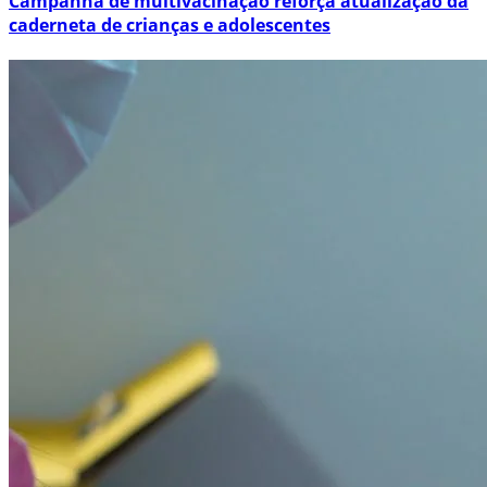
Campanha de multivacinação reforça atualização da
caderneta de crianças e adolescentes