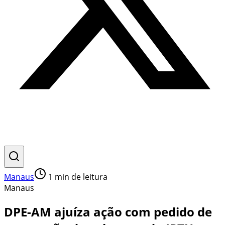
Manaus
1
min de leitura
Manaus
DPE-AM ajuíza ação com pedido de