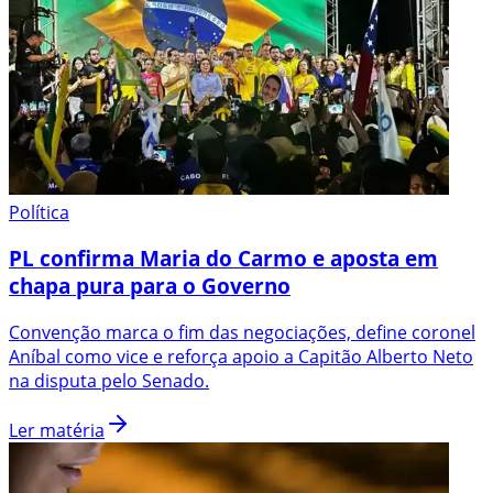
Política
PL confirma Maria do Carmo e aposta em
chapa pura para o Governo
Convenção marca o fim das negociações, define coronel
Aníbal como vice e reforça apoio a Capitão Alberto Neto
na disputa pelo Senado.
Ler matéria