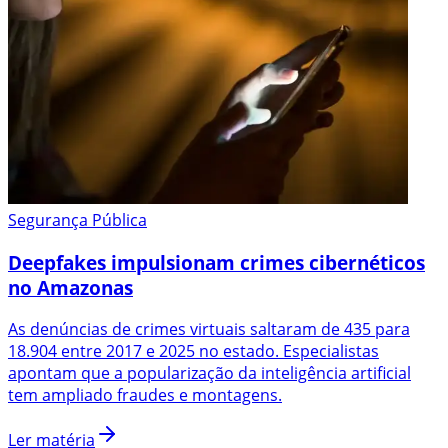
Segurança Pública
Deepfakes impulsionam crimes cibernéticos
no Amazonas
As denúncias de crimes virtuais saltaram de 435 para
18.904 entre 2017 e 2025 no estado. Especialistas
apontam que a popularização da inteligência artificial
tem ampliado fraudes e montagens.
Ler matéria