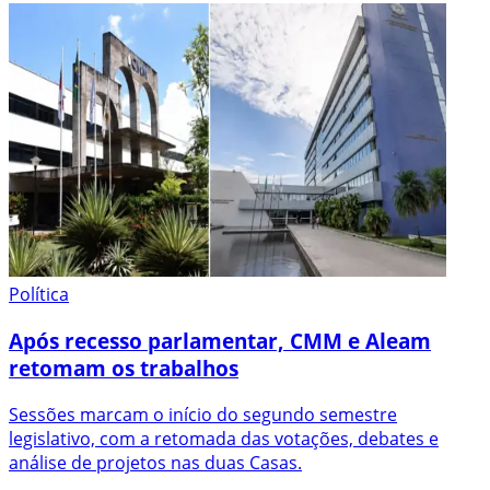
Política
Após recesso parlamentar, CMM e Aleam
retomam os trabalhos
Sessões marcam o início do segundo semestre
legislativo, com a retomada das votações, debates e
análise de projetos nas duas Casas.