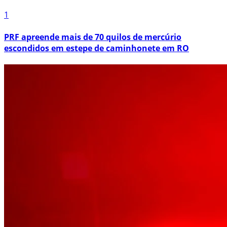
1
PRF apreende mais de 70 quilos de mercúrio
escondidos em estepe de caminhonete em RO