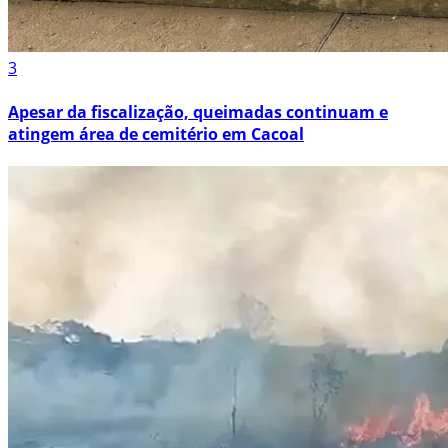
3
Apesar da fiscalização, queimadas continuam e
atingem área de cemitério em Cacoal