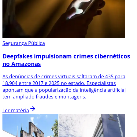
Segurança Pública
Deepfakes impulsionam crimes cibernéticos
no Amazonas
As denúncias de crimes virtuais saltaram de 435 para
18.904 entre 2017 e 2025 no estado. Especialistas
apontam que a popularização da inteligência artificial
tem ampliado fraudes e montagens.
Ler matéria