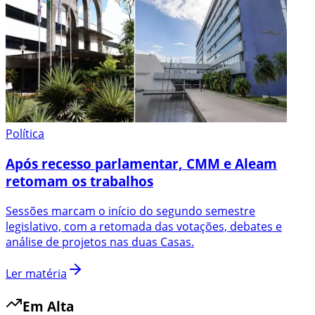
Política
Após recesso parlamentar, CMM e Aleam
retomam os trabalhos
Sessões marcam o início do segundo semestre
legislativo, com a retomada das votações, debates e
análise de projetos nas duas Casas.
Ler matéria
Em Alta