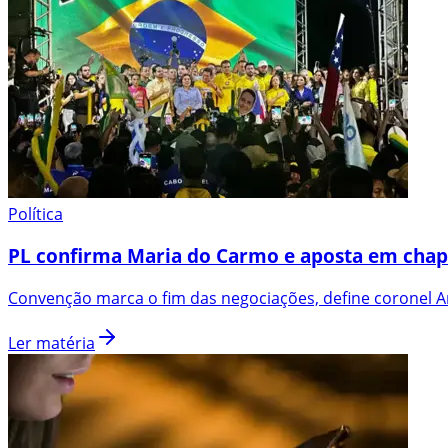
Política
PL confirma Maria do Carmo e aposta em chap
Convenção marca o fim das negociações, define coronel An
Ler matéria