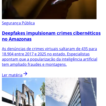
Segurança Pública
Deepfakes impulsionam crimes cibernéticos
no Amazonas
As denúncias de crimes virtuais saltaram de 435 para
18.904 entre 2017 e 2025 no estado. Especialistas
apontam que a popularização da inteligência artificial
tem ampliado fraudes e montagens.
Ler matéria