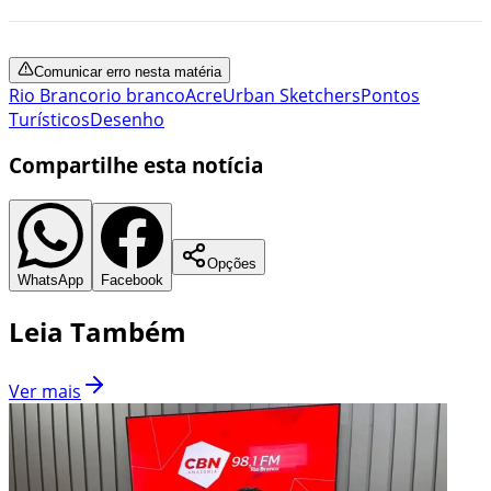
Comunicar erro nesta matéria
Rio Branco
rio branco
Acre
Urban Sketchers
Pontos
Turísticos
Desenho
Compartilhe esta notícia
Opções
WhatsApp
Facebook
Leia Também
Ver mais