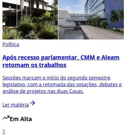
Política
Após recesso parlamentar, CMM e Aleam
retomam os trabalhos
Sessões marcam o início do segundo semestre
legislativo, com a retomada das votações, debates e
análise de projetos nas duas Casas.
Ler matéria
Em Alta
1