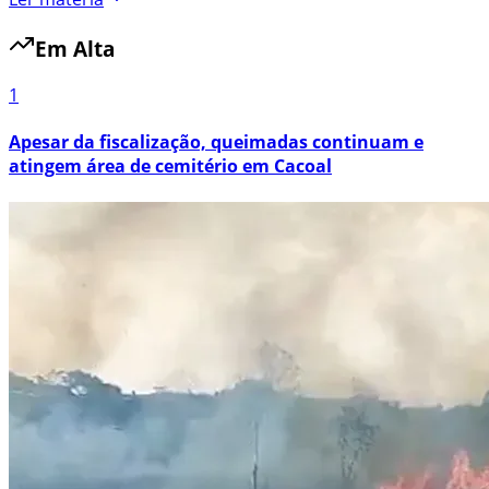
Em Alta
1
Apesar da fiscalização, queimadas continuam e
atingem área de cemitério em Cacoal