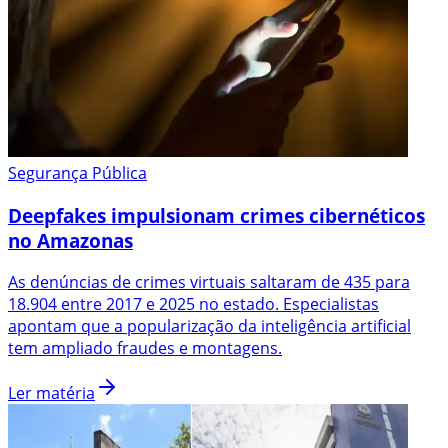
Segurança Pública
Deepfakes impulsionam crimes cibernéticos
no Amazonas
As denúncias de crimes virtuais saltaram de 435 para
18.904 entre 2017 e 2025 no estado. Especialistas
apontam que a popularização da inteligência artificial
tem ampliado fraudes e montagens.
Ler matéria