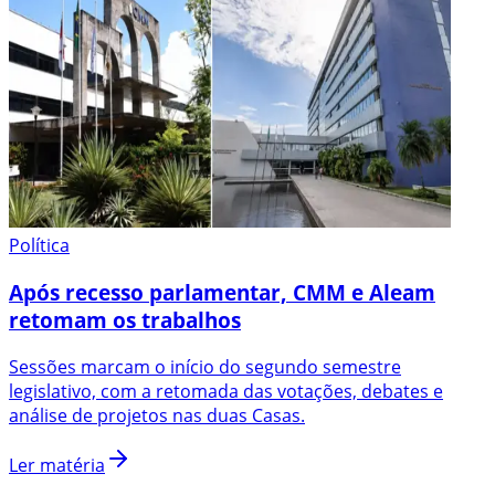
Política
Após recesso parlamentar, CMM e Aleam
retomam os trabalhos
Sessões marcam o início do segundo semestre
legislativo, com a retomada das votações, debates e
análise de projetos nas duas Casas.
Ler matéria