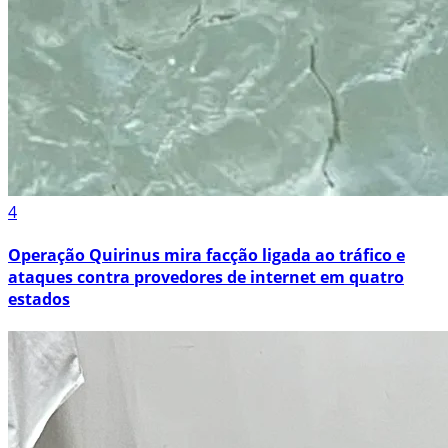
4
Operação Quirinus mira facção ligada ao tráfico e
ataques contra provedores de internet em quatro
estados