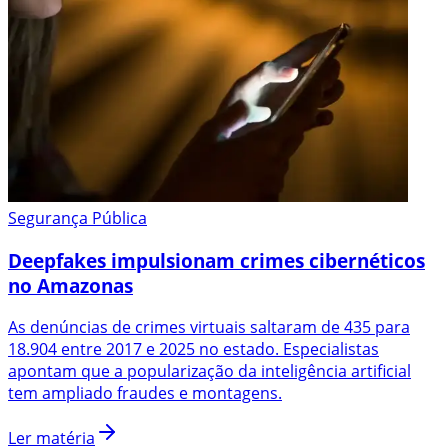
Segurança Pública
Deepfakes impulsionam crimes cibernéticos
no Amazonas
As denúncias de crimes virtuais saltaram de 435 para
18.904 entre 2017 e 2025 no estado. Especialistas
apontam que a popularização da inteligência artificial
tem ampliado fraudes e montagens.
Ler matéria