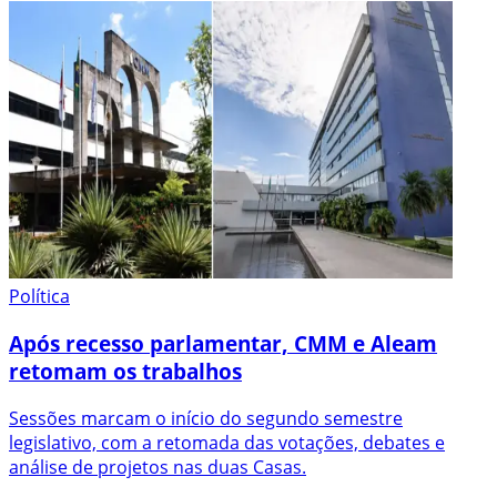
Política
Após recesso parlamentar, CMM e Aleam
retomam os trabalhos
Sessões marcam o início do segundo semestre
legislativo, com a retomada das votações, debates e
análise de projetos nas duas Casas.