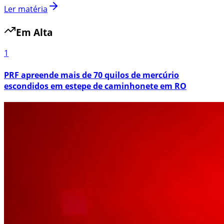
Ler matéria
Em Alta
1
PRF apreende mais de 70 quilos de mercúrio
escondidos em estepe de caminhonete em RO