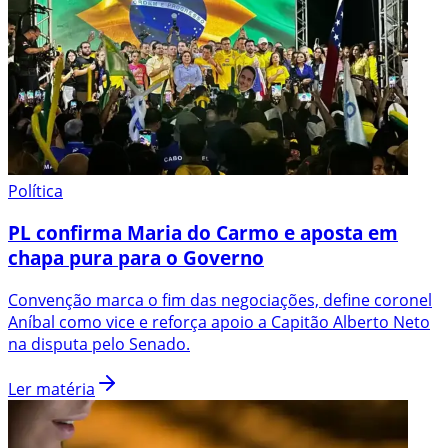
Política
PL confirma Maria do Carmo e aposta em
chapa pura para o Governo
Convenção marca o fim das negociações, define coronel
Aníbal como vice e reforça apoio a Capitão Alberto Neto
na disputa pelo Senado.
Ler matéria