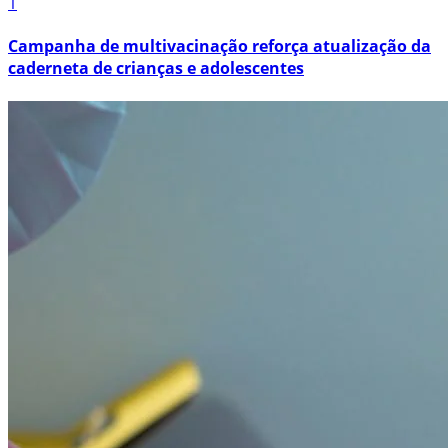
1
Campanha de multivacinação reforça atualização da
caderneta de crianças e adolescentes