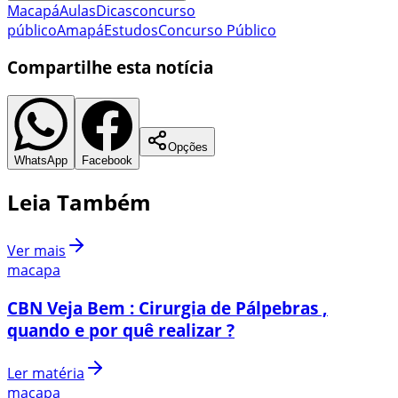
Macapá
Aulas
Dicas
concurso
público
Amapá
Estudos
Concurso Público
Compartilhe esta notícia
Opções
WhatsApp
Facebook
Leia Também
Ver mais
macapa
CBN Veja Bem : Cirurgia de Pálpebras ,
quando e por quê realizar ?
Ler matéria
macapa