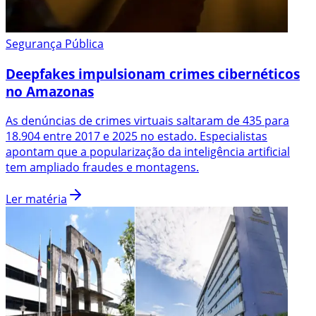
Segurança Pública
Deepfakes impulsionam crimes cibernéticos
no Amazonas
As denúncias de crimes virtuais saltaram de 435 para
18.904 entre 2017 e 2025 no estado. Especialistas
apontam que a popularização da inteligência artificial
tem ampliado fraudes e montagens.
Ler matéria