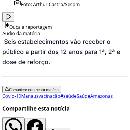
Foto:
Arthur Castro/Secom
Ouça a reportagem
Áudio da matéria
Seis estabelecimentos vão receber o
público a partir dos 12 anos para 1ª, 2ª e
dose de reforço.
Comunicar erro nesta matéria
Covid-19
Manaus
vacinação
#saúde
Saúde
Amazonas
Compartilhe esta notícia