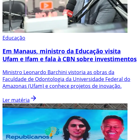
Educação
Em Manaus, ministro da Educação visita
Ufam e Ifam e fala à CBN sobre investimentos
Ministro Leonardo Barchini vistoria as obras da
Faculdade de Odontologia da Universidade Federal do
Amazonas (Ufam) e conhece projetos de inovação.
Ler matéria