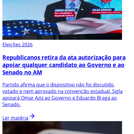
Eleições 2026
Republicanos retira da ata autorização para
apoiar qualquer candidato ao Governo e ao
Senado no AM
Partido afirma que o dispositivo não foi discutido,
votado e nem aprovado na convenção estadual. Sigla
apoiará Omar Aziz ao Governo e Eduardo Braga ao
Senado.
Ler matéria