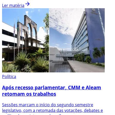
Ler matéria
Política
Após recesso parlamentar, CMM e Aleam
retomam os trabalhos
Sessões marcam o início do segundo semestre
legislativo, com a retomada das votações, debates e