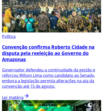
Política
Convenção confirma Roberto Cidade na
disputa pela reeleição ao Governo do
Amazonas
Governador defendeu a continuidade da gestão e
reforçou Wilson Lima como candidato ao Senado,
embora a legislação permita alterações na ata da
convenção até 15 de agosto.
Ler matéria