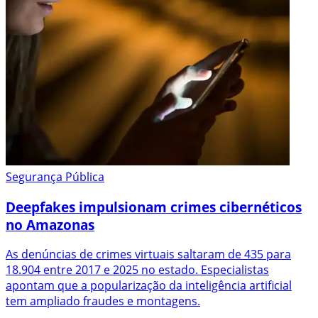
Segurança Pública
Deepfakes impulsionam crimes cibernéticos
no Amazonas
As denúncias de crimes virtuais saltaram de 435 para
18.904 entre 2017 e 2025 no estado. Especialistas
apontam que a popularização da inteligência artificial
tem ampliado fraudes e montagens.