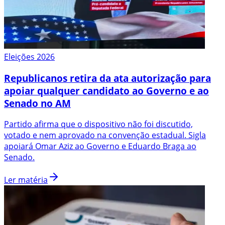
Eleições 2026
Republicanos retira da ata autorização para
apoiar qualquer candidato ao Governo e ao
Senado no AM
Partido afirma que o dispositivo não foi discutido,
votado e nem aprovado na convenção estadual. Sigla
apoiará Omar Aziz ao Governo e Eduardo Braga ao
Senado.
Ler matéria