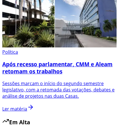
Política
Após recesso parlamentar, CMM e Aleam
retomam os trabalhos
Sessões marcam o início do segundo semestre
legislativo, com a retomada das votações, debates e
análise de projetos nas duas Casas.
Ler matéria
Em Alta