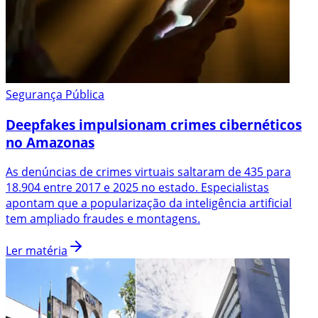
Segurança Pública
Deepfakes impulsionam crimes cibernéticos
no Amazonas
As denúncias de crimes virtuais saltaram de 435 para
18.904 entre 2017 e 2025 no estado. Especialistas
apontam que a popularização da inteligência artificial
tem ampliado fraudes e montagens.
Ler matéria