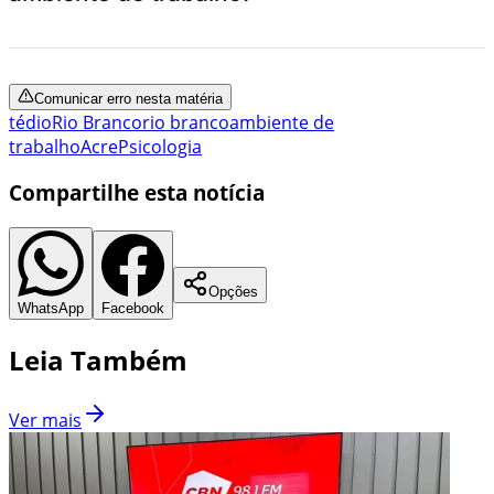
Comunicar erro nesta matéria
tédio
Rio Branco
rio branco
ambiente de
trabalho
Acre
Psicologia
Compartilhe esta notícia
Opções
WhatsApp
Facebook
Leia Também
Ver mais