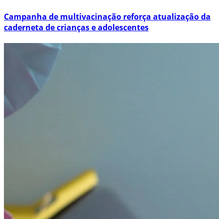
Campanha de multivacinação reforça atualização da
caderneta de crianças e adolescentes