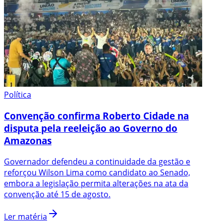
Política
Convenção confirma Roberto Cidade na
disputa pela reeleição ao Governo do
Amazonas
Governador defendeu a continuidade da gestão e
reforçou Wilson Lima como candidato ao Senado,
embora a legislação permita alterações na ata da
convenção até 15 de agosto.
Ler matéria