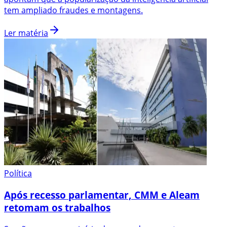
tem ampliado fraudes e montagens.
Ler matéria
Política
Após recesso parlamentar, CMM e Aleam
retomam os trabalhos