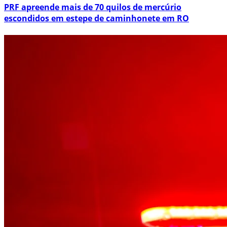
PRF apreende mais de 70 quilos de mercúrio
escondidos em estepe de caminhonete em RO