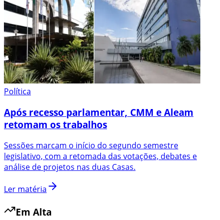
Política
Após recesso parlamentar, CMM e Aleam
retomam os trabalhos
Sessões marcam o início do segundo semestre
legislativo, com a retomada das votações, debates e
análise de projetos nas duas Casas.
Ler matéria
Em Alta