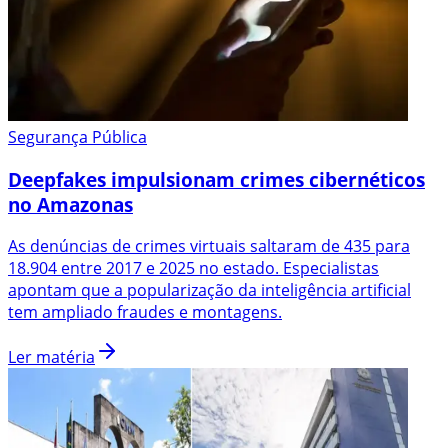
Segurança Pública
Deepfakes impulsionam crimes cibernéticos
no Amazonas
As denúncias de crimes virtuais saltaram de 435 para
18.904 entre 2017 e 2025 no estado. Especialistas
apontam que a popularização da inteligência artificial
tem ampliado fraudes e montagens.
Ler matéria