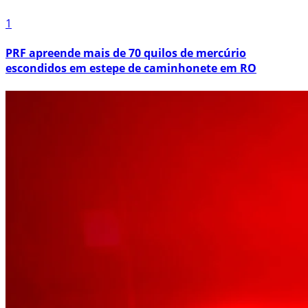
1
PRF apreende mais de 70 quilos de mercúrio
escondidos em estepe de caminhonete em RO