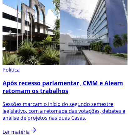
Política
Após recesso parlamentar, CMM e Aleam
retomam os trabalhos
Sessões marcam o início do segundo semestre
legislativo, com a retomada das votações, debates e
análise de projetos nas duas Casas.
Ler matéria