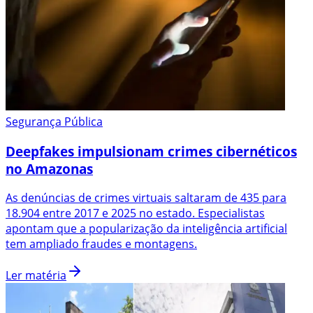
Segurança Pública
Deepfakes impulsionam crimes cibernéticos
no Amazonas
As denúncias de crimes virtuais saltaram de 435 para
18.904 entre 2017 e 2025 no estado. Especialistas
apontam que a popularização da inteligência artificial
tem ampliado fraudes e montagens.
Ler matéria