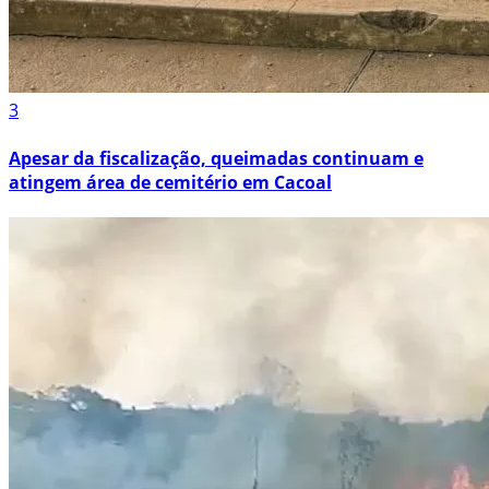
3
Apesar da fiscalização, queimadas continuam e
atingem área de cemitério em Cacoal