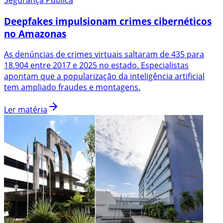
Deepfakes impulsionam crimes cibernéticos
no Amazonas
As denúncias de crimes virtuais saltaram de 435 para
18.904 entre 2017 e 2025 no estado. Especialistas
apontam que a popularização da inteligência artificial
tem ampliado fraudes e montagens.
Ler matéria